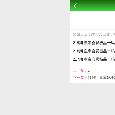
温馨提示:为了提高网速，
219期 皇帝会员极品十玛 : 【27
218期 皇帝会员极品十玛 : 【27
217期 皇帝会员极品十玛 : 【3
上一篇：
无
下一篇：
219期: 皇帝乾