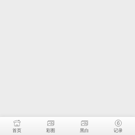
首页
彩图
黑白
记录