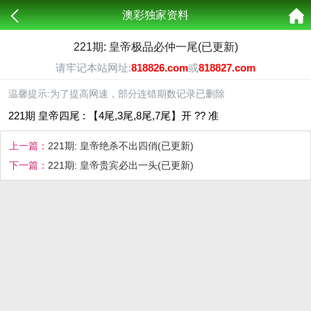
澳彩独家资料
221期: 皇帝极品必仲一尾(已更新)
请牢记本站网址:
818826.com
或
818827.com
温馨提示:为了提高网速，部分连错期数记录已删除
221期 皇帝四尾 : 【4尾,3尾,8尾,7尾】开 ?? 准
上一篇：
221期: 皇帝绝杀不出四俏(已更新)
下一篇：
221期: 皇帝贵宾必出一头(已更新)