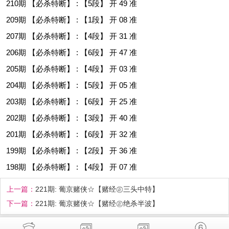
210期 【必杀特断】 : 【5段】 开 49 准
209期 【必杀特断】 : 【1段】 开 08 准
207期 【必杀特断】 : 【4段】 开 31 准
206期 【必杀特断】 : 【6段】 开 47 准
205期 【必杀特断】 : 【4段】 开 03 准
204期 【必杀特断】 : 【5段】 开 05 准
203期 【必杀特断】 : 【6段】 开 25 准
202期 【必杀特断】 : 【3段】 开 40 准
201期 【必杀特断】 : 【6段】 开 32 准
199期 【必杀特断】 : 【2段】 开 36 准
198期 【必杀特断】 : 【4段】 开 07 准
上一篇：
221期: 葡京赌侠☆【赌经㊣三头中特】
下一篇：
221期: 葡京赌侠☆【赌经㊣绝杀半波】