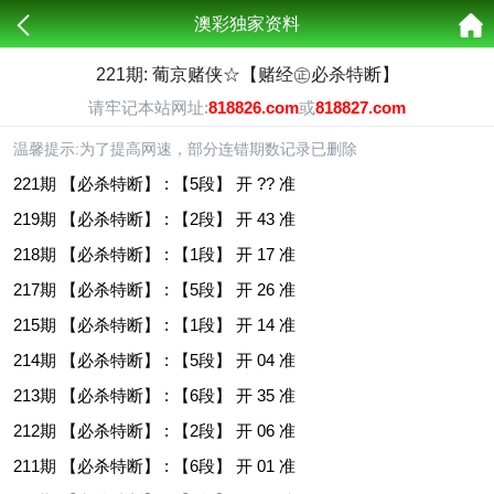
澳彩独家资料
221期: 葡京赌侠☆【赌经㊣必杀特断】
请牢记本站网址:
818826.com
或
818827.com
温馨提示:为了提高网速，部分连错期数记录已删除
221期 【必杀特断】 : 【5段】 开 ?? 准
219期 【必杀特断】 : 【2段】 开 43 准
218期 【必杀特断】 : 【1段】 开 17 准
217期 【必杀特断】 : 【5段】 开 26 准
215期 【必杀特断】 : 【1段】 开 14 准
214期 【必杀特断】 : 【5段】 开 04 准
213期 【必杀特断】 : 【6段】 开 35 准
212期 【必杀特断】 : 【2段】 开 06 准
211期 【必杀特断】 : 【6段】 开 01 准