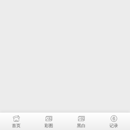
首页
彩图
黑白
记录