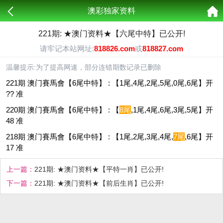
澳彩独家资料
221期: ★澳门资料★【六尾中特】已公开!
请牢记本站网址:
818826.com
或
818827.com
温馨提示:为了提高网速，部分连错期数记录已删除
221期 澳门賽馬會【6尾中特】 : 【1尾,4尾,2尾,5尾,0尾,6尾】开
?? 准
220期 澳门賽馬會【6尾中特】 : 【
8尾
,1尾,4尾,6尾,3尾,5尾】开
48 准
218期 澳门賽馬會【6尾中特】 : 【1尾,2尾,3尾,4尾,
7尾
,6尾】开
17 准
上一篇：
221期: ★澳门资料★【平特一肖】已公开!
下一篇：
221期: ★澳门资料★【前后生肖】已公开!