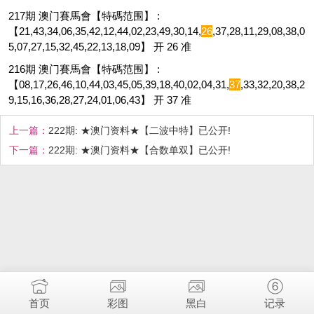
217期 澳门賽馬會【特碼范围】 :
【21,43,34,06,35,42,12,44,02,23,49,30,14,
26
,37,28,11,29,08,38,0
5,07,27,15,32,45,22,13,18,09】 开 26 准
216期 澳门賽馬會【特碼范围】 :
【08,17,26,46,10,44,03,45,05,39,18,40,02,04,31,
37
,33,32,20,38,2
9,15,16,36,28,27,24,01,06,43】 开 37 准
上一篇：
222期: ★澳门资料★【二波中特】已公开!
下一篇：
222期: ★澳门资料★【合数单双】已公开!
首页
彩图
黑白
记录