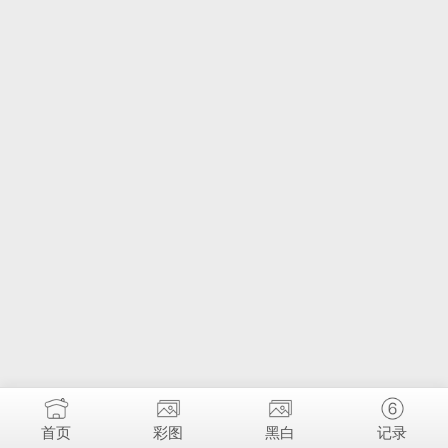
首页
彩图
黑白
记录