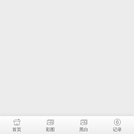
首页
彩图
黑白
记录