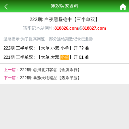
澳彩独家资料
222期: 白夜黑昼稳中【三半单双】
请牢记本站网址:
818826.com
或
818827.com
温馨提示:为了提高网速，部分连错期数记录已删除
222期 三半单双 : 【大单,小双,小单】开 ?? 准
221期 三半单双 : 【大单,大双,
小单
】开 01 准
上一篇：
222期: ㊣河北刀客㊣【金牌杀行】
下一篇：
222期: 暴殄天物精品【轰杀半波】