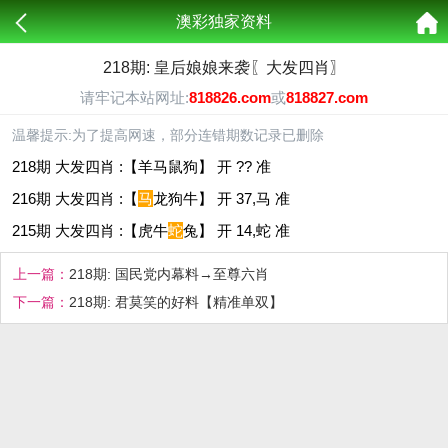
澳彩独家资料
218期: 皇后娘娘来袭〖大发四肖〗
请牢记本站网址:
818826.com
或
818827.com
温馨提示:为了提高网速，部分连错期数记录已删除
218期 大发四肖 :【羊马鼠狗】 开 ?? 准
216期 大发四肖 :【
马
龙狗牛】 开 37,马 准
215期 大发四肖 :【虎牛
蛇
兔】 开 14,蛇 准
上一篇：
218期: 国民党内幕料→至尊六肖
下一篇：
218期: 君莫笑的好料【精准单双】