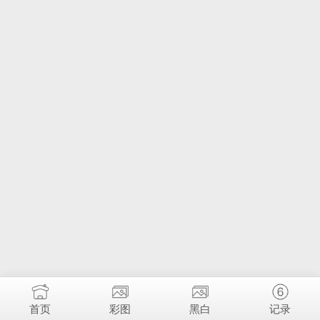
首页
彩图
黑白
记录